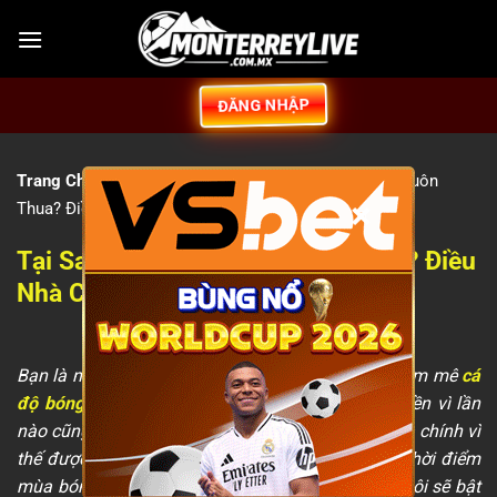
Chuyển
đến
nội
dung
ĐĂNG NHẬP
Trang Chủ
-
Blog Cá Cược
-
Tại Sao Cá Độ Bóng Đá Luôn
×
Thua? Điều Nhà Cái Không Cho Bạn Biết 2026
Tại Sao Cá Độ Bóng Đá Luôn Thua? Điều
Nhà Cái Không Cho Bạn Biết 2026
Bạn là người yêu thích bộ môn thể thao vua và đam mê
cá
độ bóng đá
, tuy nhiên lại không thể kiếm được tiền vì lần
nào cũng thua lỗ. Tại sao cá độ bóng đá luôn thua chính vì
thế được rất nhiều người chơi quan tâm, nhất là thời điểm
mùa bóng đang diễn ra. Bài viết dưới đây chúng tôi sẽ bật