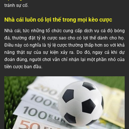
tránh sự cố.
Nhà cái luôn có lợi thế trong mọi kèo cược
Nhà cái, tức những tổ chức cung cấp dịch vụ cá độ bóng
đá, thường đặt tỷ lệ cược sao cho có lợi thế dành cho họ.
Điều này có nghĩa là tỷ lệ cược thường thấp hơn so với khả
năng thật sự của sự kiện xảy ra. Do đó, ngay cả khi dự
đoán đúng, người chơi vẫn chỉ nhận lại một phần nhỏ của
tiền cược ban đầu.