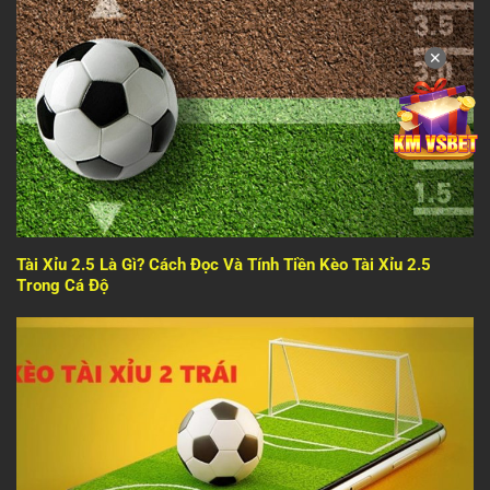
✕
Tài Xỉu 2.5 Là Gì? Cách Đọc Và Tính Tiền Kèo Tài Xỉu 2.5
Trong Cá Độ