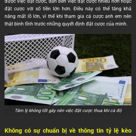
được việc đặt cược, dẫn đến việc đặt cược nhiều hơn hoặc
đặt cược với số tiền lớn hơn. Điều này có thể tăng khả
năng mất lỗ lớn, vì thế khi tham gia cá cược anh em nên
thật bình tĩnh trước những quyết định đặt cược của mình.
Tâm lý không tốt gây nên việc đặt cược thua khi cá độ
Không có sự chuẩn bị về thông tin tỷ lệ kèo