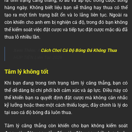
ra tình trạng căng thẳng, lo âu và áp lực trong cuộc sống
hàng ngày. Không biết liệu bạn sẽ thắng hay thua có thể
tạo ra một tình trạng bất ổn và lo lắng liên tục. Ngoài ra
còn khiến cho anh em bị nghiện cá độ, trong đó bạn không
thể kiểm soát việc đặt cược và tiếp tục đặt cược mặc dù đã
thua lỗ nhiều lần.
Xem Thêm:
4
Cách Chơi Cá Độ Bóng Đá Không Thua
HÚP TIỀN Liên Tục 2026
Tâm lý không tốt
Khi bạn đang trong tình trạng tâm lý căng thẳng, bạn có
thể dễ dàng bị chi phối bởi cảm xúc và áp lực. Điều này có
thể khiến bạn ra quyết định đặt cược mà không cân nhắc
kỹ lưỡng hoặc theo một cách thiếu logic, đây chính là lý do
tại sao cá độ bóng đá luôn thua.
Tâm lý căng thẳng còn khiến cho bạn không kiểm soát