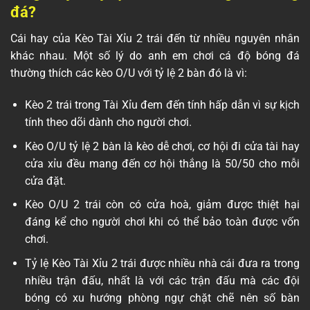
đá?
Cái hay của Kèo Tài Xỉu 2 trái đến từ nhiều nguyên nhân
khác nhau. Một số lý do anh em chơi cá độ bóng đá
thường thích các kèo O/U với tỷ lệ 2 bàn đó là vì:
Kèo 2 trái trong Tài Xỉu đem đến tính hấp dẫn vì sự kịch
tính theo dõi dành cho người chơi.
Kèo O/U tỷ lệ 2 bàn là kèo dễ chơi, cơ hội đi cửa tài hay
cửa xỉu đều mang đến cơ hội thắng là 50/50 cho mỗi
cửa đặt.
Kèo O/U 2 trái còn có cửa hoà, giảm được thiệt hại
đáng kể cho người chơi khi có thể bảo toàn được vốn
chơi.
Tỷ lệ Kèo Tài Xỉu 2 trái được nhiều nhà cái đưa ra trong
nhiều trận đấu, nhất là với các trận đấu mà các đội
bóng có xu hướng phòng ngự chặt chẽ nên số bàn