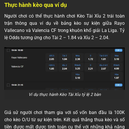
Thực hành kèo qua ví dụ
Người chơi có thể thực hành chơi Kèo Tài Xỉu 2 trái toàn
trận thông qua ví dụ về bảng kèo sự kiện giữa Rayo
Vallecano và Valencia CF trong khuôn khổ giải La Liga. Tỷ
lệ Odds tương ứng cho Tài 2 – 1.84 và Xỉu 2 – 2.04.
Ví dụ thực hành Kèo Tài Xỉu tỷ lệ 2 bàn
Giả sử người chơi tham gia với số vốn ban đầu là 100K
cho kèo O/U từ sự kiện trên. Kết quả thắng thua kèo và số
tiền được mất được tính toán cụ thể với những khả năng