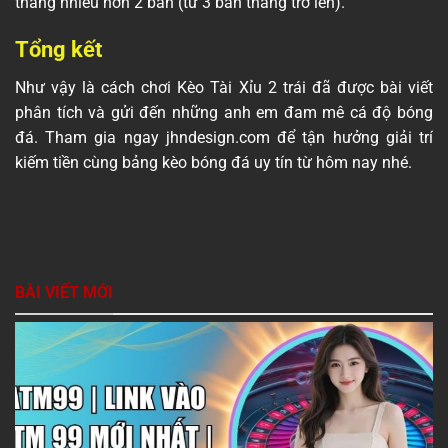
thắng nhiều hơn 2 bàn (từ 3 bàn thắng trở lên).
Tổng kết
Như vậy là cách chơi Kèo Tài Xỉu 2 trái đã được bài viết
phân tích và gửi đến những anh em đam mê cá độ bóng
đá. Tham gia ngay jhndesign.com để tận hưởng giải trí
kiếm tiền cùng bảng kèo bóng đá uy tín từ hôm nay nhé.
BÀI VIẾT MỚI