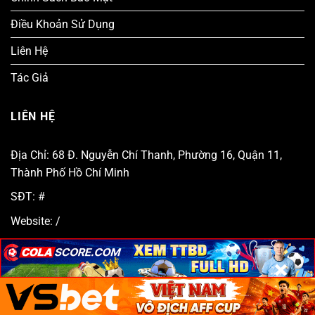
Điều Khoản Sử Dụng
Liên Hệ
Tác Giả
LIÊN HỆ
Địa Chỉ: 68 Đ. Nguyễn Chí Thanh, Phường 16, Quận 11,
Thành Phố Hồ Chí Minh
SĐT: #
Website:
/
Email:
[email protected]
×
×
×
Quảng Cáo Telegram: