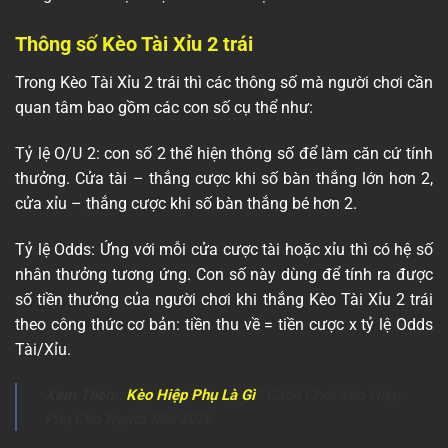
Thông số Kèo Tài Xỉu 2 trái
Trong Kèo Tài Xỉu 2 trái thì các thông số mà người chơi cần
quan tâm bao gồm các con số cụ thể như:
Tỷ lệ O/U 2: con số 2 thể hiện thông số để làm căn cứ tính
thưởng. Cửa tài – thắng cược khi số bàn thắng lớn hơn 2,
cửa xỉu – thắng cược khi số bàn thắng bé hơn 2.
Tỷ lệ Odds: Ứng với mỗi cửa cược tài hoặc xỉu thì có hệ số
nhân thưởng tương ứng. Con số này dùng để tính ra được
số tiền thưởng của người chơi khi thắng Kèo Tài Xỉu 2 trái
theo công thức cơ bản: tiền thu về = tiền cược x tỷ lệ Odds
Tài/Xỉu.
Xem Thêm:
Kèo Hiệp Phụ Là Gì
? Cách Chơi Kèo Hiệp
Phụ Cho Người Mới 2026