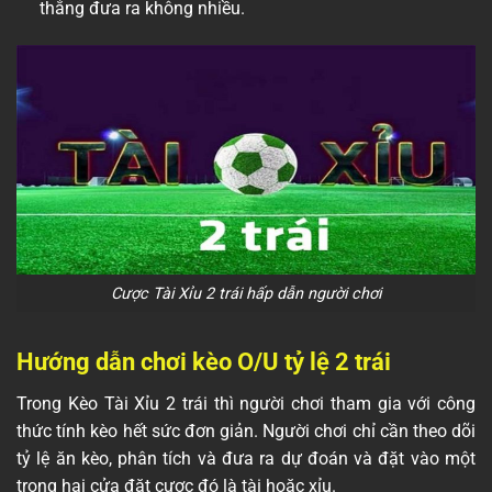
thắng đưa ra không nhiều.
Cược Tài Xỉu 2 trái hấp dẫn người chơi
Hướng dẫn chơi kèo O/U tỷ lệ 2 trái
Trong Kèo Tài Xỉu 2 trái thì người chơi tham gia với công
thức tính kèo hết sức đơn giản. Người chơi chỉ cần theo dõi
tỷ lệ ăn kèo, phân tích và đưa ra dự đoán và đặt vào một
trong hai cửa đặt cược đó là tài hoặc xỉu.