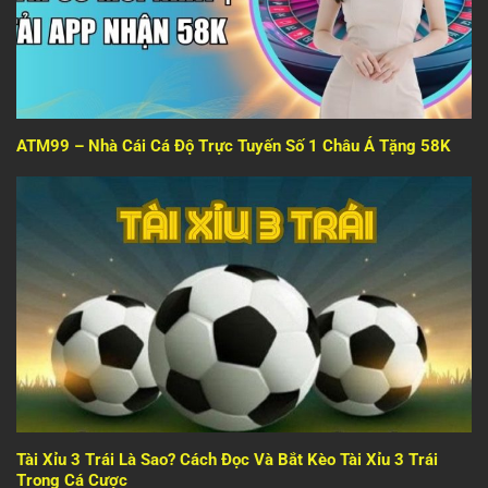
ATM99 – Nhà Cái Cá Độ Trực Tuyến Số 1 Châu Á Tặng 58K
Tài Xỉu 3 Trái Là Sao? Cách Đọc Và Bắt Kèo Tài Xỉu 3 Trái
Trong Cá Cược