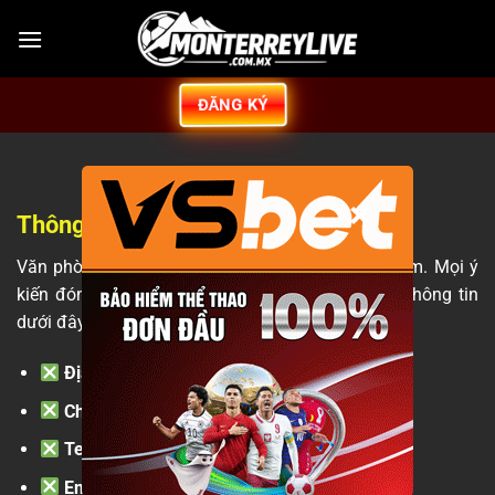
Chuyển
đến
nội
dung
ĐĂNG KÝ
Liên Hệ Với Monterreylive
×
Thông tin liên lạc
Văn phòng đại diện của Monterreylive tại Việt Nam. Mọi ý
kiến đóng góp, Quý khách vui lòng liên hệ theo thông tin
dưới đây:
Địa chỉ:
Chỉ đường:
Telegram:
Email: