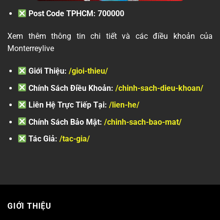
Post Code TPHCM: 700000
Xem thêm thông tin chi tiết và các điều khoản của
Monterreylive
Giới Thiệu:
/gioi-thieu/
Chính Sách Điều Khoản:
/chinh-sach-dieu-khoan/
Liên Hệ Trực Tiếp Tại:
/lien-he/
Chính Sách Bảo Mật:
/chinh-sach-bao-mat/
Tác Giả:
/tac-gia/
GIỚI THIỆU