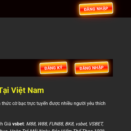
ĐĂNG NHẬP