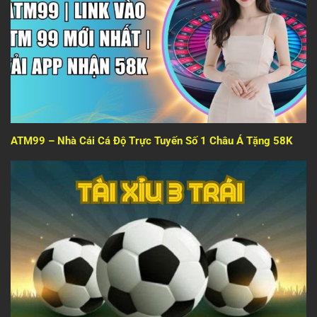
ATM99 – Nhà Cái Cá Độ Trực Tuyến Số 1 Châu Á Tặng 58K