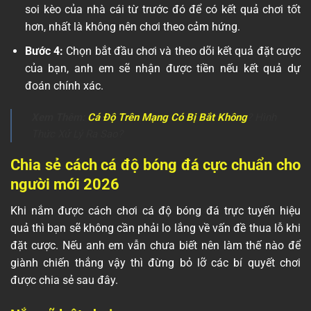
soi kèo của nhà cái từ trước đó để có kết quả chơi tốt
hơn, nhất là không nên chơi theo cảm hứng.
Bước 4:
Chọn bắt đầu chơi và theo dõi kết quả đặt cược
của bạn, anh em sẽ nhận được tiền nếu kết quả dự
đoán chính xác.
Xem Thêm:
Cá Độ Trên Mạng Có Bị Bắt Không
? Hình
Thức Xử Lý Ra Sao?
Chia sẻ cách cá độ bóng đá cực chuẩn cho
người mới 2026
Khi nắm được cách chơi cá độ bóng đá trực tuyến hiệu
quả thì bạn sẽ không cần phải lo lắng về vấn đề thua lỗ khi
đặt cược. Nếu anh em vẫn chưa biết nên làm thế nào để
giành chiến thắng vậy thì đừng bỏ lỡ các bí quyết chơi
được chia sẻ sau đây.