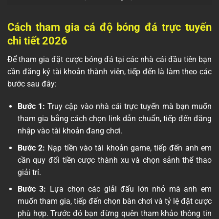
Cách tham gia cá độ bóng đá trực tuyến
chi tiết 2026
Để tham gia đặt cược bóng đá tại các nhà cái đầu tiên bạn
cần đăng ký tài khoản thành viên, tiếp đến là làm theo các
bước sau đây:
Bước 1:
Truy cập vào nhà cái trực tuyến mà bạn muốn
tham gia bằng cách chọn link dẫn chuẩn, tiếp đến đăng
nhập vào tài khoản đang chơi.
Bước 2:
Nạp tiền vào tài khoản game, tiếp đến anh em
cần quy đổi tiền cược thành xu và chọn sảnh thể thao
giải trí.
Bước 3:
Lựa chọn các giải đấu lớn nhỏ mà anh em
muốn tham gia, tiếp đến chọn bàn chơi và tỷ lệ đặt cược
phù hợp. Trước đó bạn đừng quên tham khảo thông tin