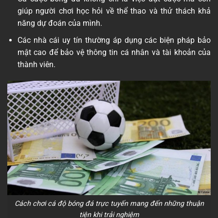
giúp người chơi học hỏi về thể thao và thử thách khả
năng dự đoán của mình.
Các nhà cái uy tín thường áp dụng các biện pháp bảo
mật cao để bảo vệ thông tin cá nhân và tài khoản của
thành viên.
Cách chơi cá độ bóng đá trực tuyến mang đến những thuận
tiện khi trải nghiệm