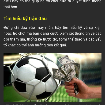
điều này có thể giúp người chơi đưa ra quyết định thông
thái hơn.
Tìm hiểu kỹ trận đấu
Đừng chỉ dựa vào may mắn, hãy tìm hiểu kỹ về sự kiện
hoặc trò chơi mà bạn đang cược. Xem xét thông tin về các
đội tham gia, thống kê trước đó, form thể thao và các yếu
tố khác có thể ảnh hưởng đến kết quả.