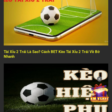
Tài Xỉu 2 Trái Là Sao? Cách BET Kèo Tài Xỉu 2 Trái Về Bờ
Nhanh
✕