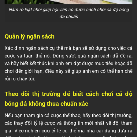
Nắm rõ luật chơi giúp hội viên có được cách chơi cá độ bóng
đá chuẩn
Quản lý ngân sách
Xác định ngân sách cụ thể mà bạn sẽ sử dụng cho việc cá
cược và tuân thủ nó. Đừng vượt quá ngân sách đã đề ra,
và hãy biết kết thúc khi anh em đạt được mục tiêu hoặc đã
chơi đến giới hạn, điều này sẽ giúp anh em có thể hạn chế
rủi ro cháy túi.
Theo dõi thị trường để biết cách chơi cá độ
bóng đá không thua chuẩn xác
Nếu bạn tham gia cá cược thể thao, hãy theo dõi thị trường,
các thay đổi tỷ lệ cược và thông tin mới nhất về đội tham
gia. Việc nghiên cứu tỷ lệ cụ thể mà nhà cái đang đưa ra