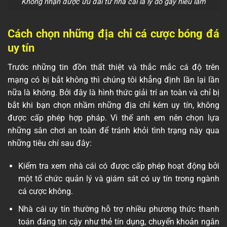
Không nhận được ưu đãi từ nhà cái là lý do gây hiểu lầm
Cách chọn những địa chỉ cá cược bóng đá
uy tín
Trước những tin đồn thất thiệt và thắc mắc cá độ trên
mạng có bị bắt không thì chúng tôi khẳng định lần lại lần
nữa là không. Bởi đây là hình thức giải trí an toàn và chỉ bị
bắt khi bạn chọn nhầm những địa chỉ kém uy tín, không
được cấp phép hợp pháp. Vì thế anh em nên chọn lựa
những sân chơi an toàn để tránh khỏi tình trạng này qua
những tiêu chí sau đây:
Kiểm tra xem nhà cái có được cấp phép hoạt động bởi
một tổ chức quản lý và giám sát có uy tín trong ngành
cá cược không.
Nhà cái uy tín thường hỗ trợ nhiều phương thức thanh
toán đáng tin cậy như thẻ tín dụng, chuyển khoản ngân