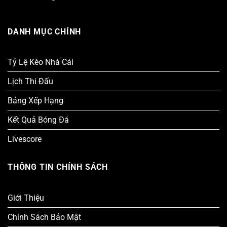
DANH MỤC CHÍNH
Tỷ Lệ Kèo Nhà Cái
Lịch Thi Đấu
Bảng Xếp Hạng
Kết Quả Bóng Đá
Livescore
THÔNG TIN CHÍNH SÁCH
Giới Thiệu
Chính Sách Bảo Mật