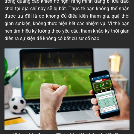
trong quảng cáo khiến họ nghĩ rằng mình đang bị lừa đảo,
chơi tại địa chỉ này sẽ bị bắt. Thực tế bạn không thể nhận
được ưu đãi là do không đủ điều kiện tham gia, quá thời
gian sự kiện, không thực hiện hết các nhiệm vụ. Vì thế bạn
nên tìm hiểu kỹ lưỡng theo yêu cầu, tham khảo kỹ thời gian
diễn ra sự kiện để không có bất cứ sự cố nào.