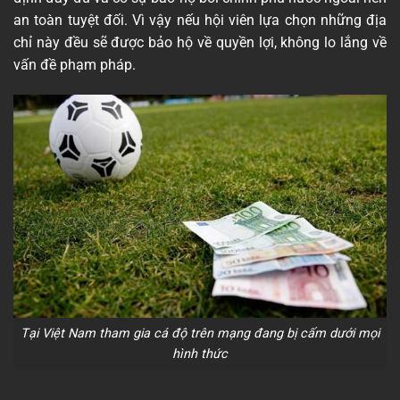
an toàn tuyệt đối. Vì vậy nếu hội viên lựa chọn những địa
chỉ này đều sẽ được bảo hộ về quyền lợi, không lo lắng về
vấn đề phạm pháp.
Tại Việt Nam tham gia cá độ trên mạng đang bị cấm dưới mọi
hình thức