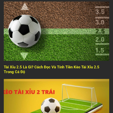
Tài Xỉu 2.5 Là Gì? Cách Đọc Và Tính Tiền Kèo Tài Xỉu 2.5
Trong Cá Độ