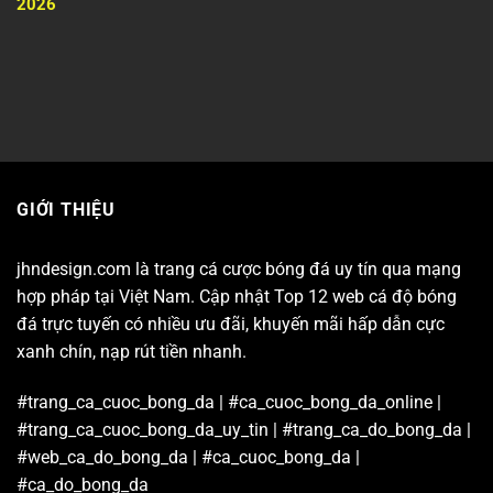
2026
GIỚI THIỆU
jhndesign.com là trang cá cược bóng đá uy tín qua mạng
hợp pháp tại Việt Nam. Cập nhật Top 12 web cá độ bóng
đá trực tuyến có nhiều ưu đãi, khuyến mãi hấp dẫn cực
xanh chín, nạp rút tiền nhanh.
#trang_ca_cuoc_bong_da | #ca_cuoc_bong_da_online |
#trang_ca_cuoc_bong_da_uy_tin | #trang_ca_do_bong_da |
#web_ca_do_bong_da | #ca_cuoc_bong_da |
#ca_do_bong_da