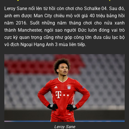
Leroy Sane nổi lên từ hồi còn chơi cho Schalke 04. Sau đó,
anh em được Man City chiêu mộ với giá 40 triệu bảng hồi
năm 2016. Suốt những năm tháng chơi cho nửa xanh
thành Manchester, ngôi sao người Đức luôn đóng vai trò
cực kỳ quan trọng cũng như góp công lớn đưa câu lạc bộ
vô địch Ngoại Hạng Anh 3 mùa liên tiếp.
Leroy Sane