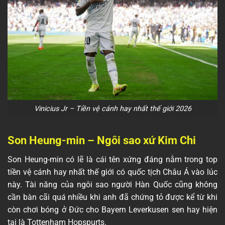
Vinicius Jr – Tiền vệ cánh hay nhất thế giới 2026
Son Heung-min – Ngôi sao xứ Kim Chi
Son Heung-min có lẽ là cái tên xứng đáng nằm trong top
tiền vệ cánh hay nhất thế giới có quốc tịch Châu Á vào lúc
này. Tài năng của ngôi sao người Hàn Quốc cũng không
cần bàn cãi quá nhiều khi anh đã chứng tỏ được kể từ khi
còn chơi bóng ở Đức cho Bayern Leverkusen sen hay hiện
tại là Tottenham Hopspurts.