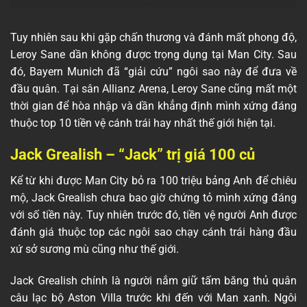
Tuy nhiên sau khi gặp chấn thương và đánh mất phong độ,
Leroy Sane dần không được trọng dụng tại Man City. Sau
đó, Bayern Munich đã “giải cứu” ngôi sao này để đưa về
đầu quân. Tại sân Allianz Arena, Leroy Sane cũng mất một
thời gian để hòa nhập và dần khẳng định mình xứng đáng
thuộc top 10 tiền vệ cánh trái hay nhất thế giới hiện tại.
Jack Grealish – “Jack” trị giá 100 củ
Kể từ khi được Man City bỏ ra 100 triệu bảng Anh để chiêu
mộ, Jack Grealish chưa bao giờ chứng tỏ mình xứng đáng
với số tiền này. Tuy nhiên trước đó, tiền vệ người Anh được
đánh giá thuộc top các ngôi sao chạy cánh trái hàng đầu
xứ sở sương mù cũng như thế giới.
Jack Grealish chính là người nắm giữ tấm băng thủ quân
câu lạc bộ Aston Villa trước khi đến với Man xanh. Ngôi