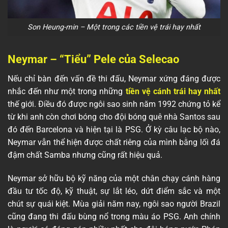
Son Heung-min – Một trong các tiền vệ trái hay nhất
Neymar – “Tiểu” Pele của Selecao
Nếu chỉ bàn đến vấn đề thi đấu, Neymar xứng đáng được
nhắc đến như một trong những
tiền vệ cánh trái hay nhất
thế giới. Điều đó được ngôi sao sinh năm 1992 chứng tỏ kể
từ khi anh còn chơi bóng cho đội bóng quê nhà Santos sau
đó đến Barcelona và hiện tại là PSG. Ở kỳ câu lạc bộ nào,
Neymar vẫn thể hiện được chất riêng của mình bằng lối đá
đậm chất Samba nhưng cũng rất hiệu quả.
Neymar sở hữu bộ kỹ năng của một chân chạy cánh hàng
đầu tư tốc độ, kỹ thuật, sự lắt léo, dứt điểm sắc và một
chút sự quái kiệt. Mùa giải năm nay, ngôi sao người Brazil
cũng đang thi đấu bùng nổ trong màu áo PSG. Anh chính