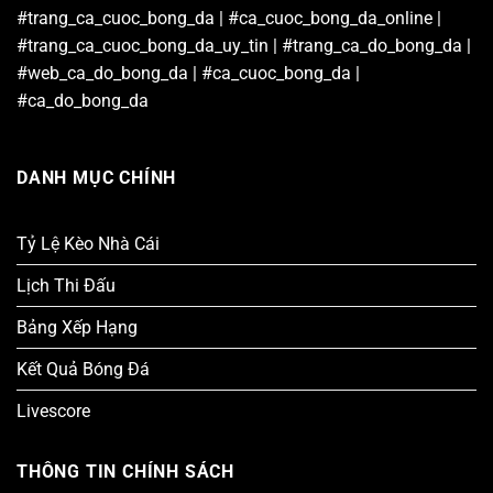
#trang_ca_cuoc_bong_da | #ca_cuoc_bong_da_online |
#trang_ca_cuoc_bong_da_uy_tin | #trang_ca_do_bong_da |
#web_ca_do_bong_da | #ca_cuoc_bong_da |
#ca_do_bong_da
DANH MỤC CHÍNH
Tỷ Lệ Kèo Nhà Cái
Lịch Thi Đấu
Bảng Xếp Hạng
Kết Quả Bóng Đá
Livescore
THÔNG TIN CHÍNH SÁCH