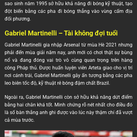
sao sinh năm 1995 sở hữu khả năng đi bóng kỹ thuật, tạo
đột biến bằng các pha đi bóng thẳng vào vùng cấm địa
đối phương.
Gabriel Martinelli – Tài không đợi tuổi
Gabriel Martinelli gia nhập Arsenal từ mùa Hè 2021 nhưng
phải đến mùa giải năm nay, anh mới có chơi thật sự bùng
nổ và đang đóng vai trò vô cùng quan trọng trên hàng
công Pháp thủ. Được huấn luyện viên Arteta giao cho vị trí
nơi cánh trái, Gabriel Martinelli gây ấn tượng bằng các pha
leo biên tốc độ, kỹ thuật rê bóng đậm chất Brazil.
Ngoài ra, Gabriel Martinelli còn sở hữu khả năng dứt điểm
bằng hai chân khá tốt. Minh chứng rõ nét nhất cho điều đó
là số bàn thắng anh ghi được vào lúc này thậm chí đã vượt
cả mùa trước.