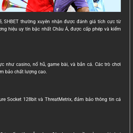
ẽ, SHBET thường xuyên nhận được đánh giá tích cực từ
ơng hiệu uy tín bậc nhất Châu Á, được cấp phép và kiểm
c như casino, nổ hũ, game bài, và bắn cá. Các trò chơi
ảm bảo chất lượng cao.
re Socket 128bit và ThreatMetrix, đảm bảo thông tin cá