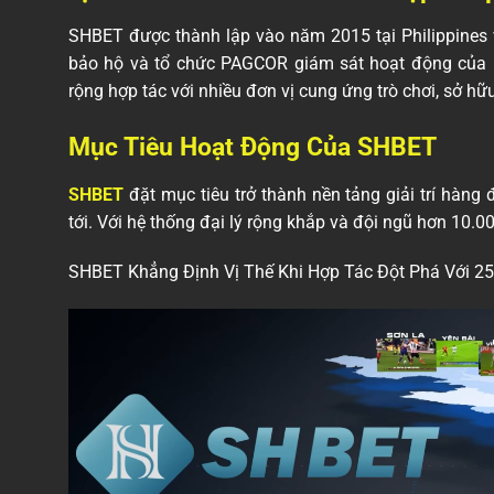
SHBET được thành lập vào năm 2015 tại Philippines v
bảo hộ và tổ chức PAGCOR giám sát hoạt động của 
rộng hợp tác với nhiều đơn vị cung ứng trò chơi, sở 
Mục Tiêu Hoạt Động Của SHBET
SHBET
đặt mục tiêu trở thành nền tảng giải trí hàng
tới. Với hệ thống đại lý rộng khắp và đội ngũ hơn 10.0
SHBET Khẳng Định Vị Thế Khi Hợp Tác Đột Phá Với 25