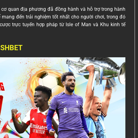
 cơ quan địa phương đã đồng hành và hỗ trợ trong hành
ể mang đến trải nghiệm tốt nhất cho người chơi, trong đó
cược trực tuyến hợp pháp từ Isle of Man và Khu kinh tế
í SHBET