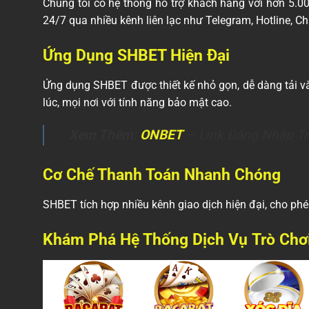
Chúng tôi có hệ thống hỗ trợ khách hàng với hơn 5.0
24/7 qua nhiều kênh liên lạc như Telegram, Hotline, Ch
Ứng Dụng SHBET Hiện Đại
Ứng dụng SHBET được thiết kế nhỏ gọn, dễ dàng tải và 
lúc, mọi nơi với tính năng bảo mật cao.
Xem Thêm:
ONBET
– Link Đăng Nhập T
Cơ Chế Thanh Toán Nhanh Chóng
SHBET tích hợp nhiều kênh giao dịch hiện đại, cho phép
Khám Phá Hệ Thống Dịch Vụ Trò Chơ