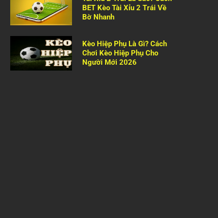
BET Kèo Tài Xỉu 2 Trái Về
Bờ Nhanh
Kèo Hiệp Phụ Là Gì? Cách
Chơi Kèo Hiệp Phụ Cho
Người Mới 2026