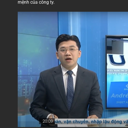
mệnh của công ty.