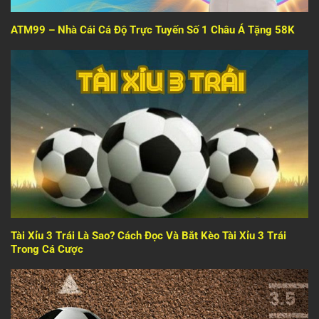
ATM99 – Nhà Cái Cá Độ Trực Tuyến Số 1 Châu Á Tặng 58K
Tài Xỉu 3 Trái Là Sao? Cách Đọc Và Bắt Kèo Tài Xỉu 3 Trái
Trong Cá Cược