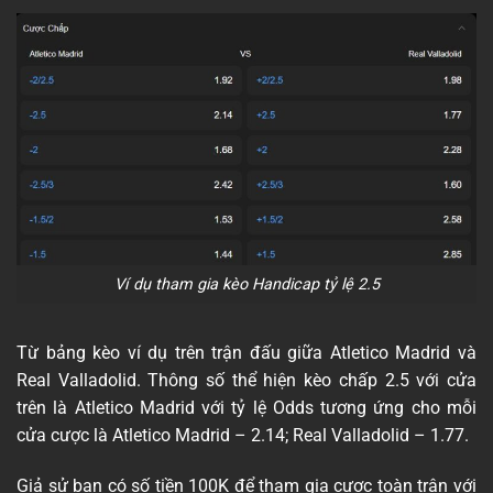
Ví dụ tham gia kèo Handicap tỷ lệ 2.5
Từ bảng kèo ví dụ trên trận đấu giữa Atletico Madrid và
Real Valladolid. Thông số thể hiện kèo chấp 2.5 với cửa
trên là Atletico Madrid với tỷ lệ Odds tương ứng cho mỗi
cửa cược là Atletico Madrid – 2.14; Real Valladolid – 1.77.
Giả sử bạn có số tiền 100K để tham gia cược toàn trận với