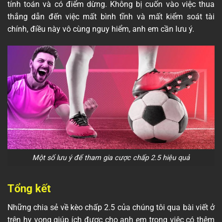
tính toán và có điểm dừng. Không bị cuốn vào việc thua
thắng dẫn đến việc mất bình tĩnh và mất kiểm soát tài
chính, điều này vô cùng nguy hiểm, anh em cần lưu ý.
Một số lưu ý để tham gia cược chấp 2.5 hiệu quả
Tổng kết
Những chia sẻ về kèo chấp 2.5 của chúng tôi qua bài viết ở
trên hy vọng giúp ích được cho anh em trong việc có thêm