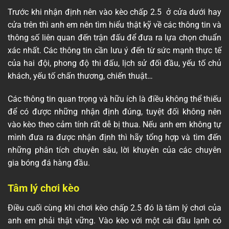
Trước khi nhận định nên vào kèo chấp 2.5 ở cửa dưới hay
cửa trên thì anh em nên tìm hiểu thật kỹ về các thông tin và
thông số liên quan đến trận đấu để đưa ra lựa chọn chuẩn
xác nhất. Các thông tin cần lưu ý đến từ sức mạnh thực tế
của hai đội, phong độ thi đấu, lịch sử đối đầu, yếu tố chủ
khách, yếu tố chấn thương, chiến thuật…
Các thông tin quan trọng và hữu ích là điều không thể thiếu
để có được những nhận định đúng, tuyệt đối không nên
vào kèo theo cảm tính rất dễ bị thua. Nếu anh em không tự
mình đưa ra được nhận định thì hãy tổng hợp và tìm đến
những phân tích chuyên sâu, lời khuyên của các chuyên
gia bóng đá hàng đầu.
Tâm lý chơi kèo
Điều cuối cùng khi chơi kèo chấp 2.5 đó là tâm lý chơi của
anh em phải thật vững. Vào kèo với một cái đầu lạnh có