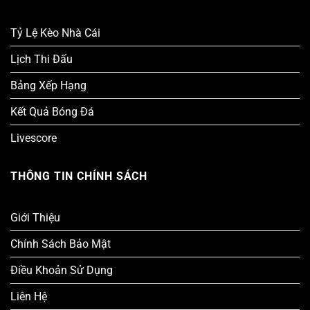
Tỷ Lệ Kèo Nhà Cái
Lịch Thi Đấu
Bảng Xếp Hạng
Kết Quả Bóng Đá
Livescore
THÔNG TIN CHÍNH SÁCH
Giới Thiệu
Chính Sách Bảo Mật
Điều Khoản Sử Dụng
Liên Hệ