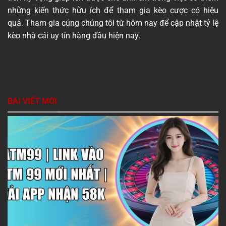
những kiến thức hữu ích để tham gia kèo cược có hiệu
quả. Tham gia cúng chúng tôi từ hôm nay để cập nhật tỷ lệ
kèo nhà cái uy tín hàng đầu hiện nay.
BÀI VIẾT MỚI