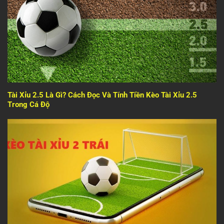
Tài Xỉu 2.5 Là Gì? Cách Đọc Và Tính Tiền Kèo Tài Xỉu 2.5
Trong Cá Độ