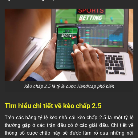
Kèo chấp 2.5 là tỷ lệ cược Handicap phổ biến
Tìm hiểu chi tiết về kèo chấp 2.5
Trên các bảng tỷ lệ kèo nhà cái kèo chấp 2.5 là một tỷ lệ
thường gặp ở các trận đấu có ở các giải đấu. Chi tiết về
thông số cược chấp này sẽ được làm rõ qua những nội