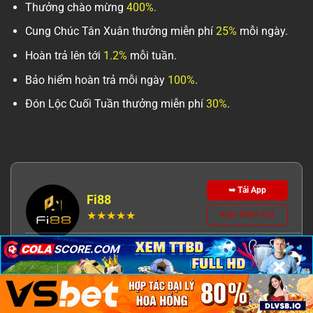
Thưởng chào mừng
400%
.
Cung Chúc Tân Xuân thưởng miễn phí
25%
mỗi ngày.
Hoàn trả lên tới
1.2%
mỗi tuần.
Bảo hiểm hoàn trả mỗi ngày
100%
.
Đón Lộc Cuối Tuần thưởng miễn phí
30%
.
➥ Tải App
Fi88
Xem Đánh Giá
Hoàn Trả 1% Mỗi Ngày Không Giới Hạn
×
×
×
✩ Thưởng Chào Mừng 100%