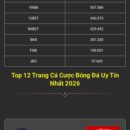
VN88
537.586
12BET
340.373
8XBET
329.452
BK8
281.333
Fi88
189.051
JBO
97.669
Top 12 Trang Cá Cược Bóng Đá Uy Tín
Nhất 2026