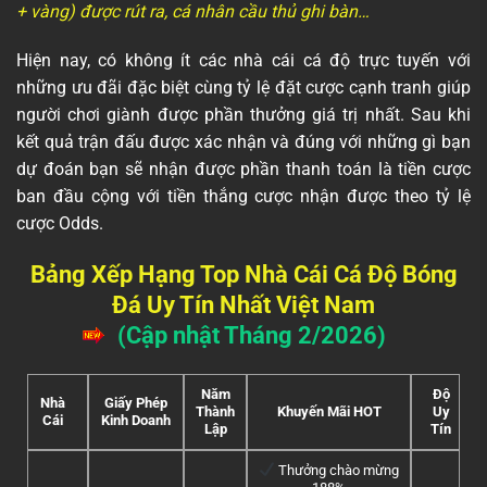
+ vàng) được rút ra, cá nhân cầu thủ ghi bàn…
Hiện nay, có không ít các nhà cái cá độ trực tuyến với
những ưu đãi đặc biệt cùng tỷ lệ đặt cược cạnh tranh giúp
người chơi giành được phần thưởng giá trị nhất. Sau khi
kết quả trận đấu được xác nhận và đúng với những gì bạn
dự đoán bạn sẽ nhận được phần thanh toán là tiền cược
ban đầu cộng với tiền thắng cược nhận được theo tỷ lệ
cược Odds.
Bảng Xếp Hạng Top Nhà Cái Cá Độ Bóng
Đá Uy Tín Nhất Việt Nam
(Cập nhật Tháng 2/2026)
Năm
Độ
Nhà
Giấy Phép
Thành
Khuyến Mãi HOT
Uy
Cái
Kinh Doanh
Lập
Tín
Thưởng chào mừng