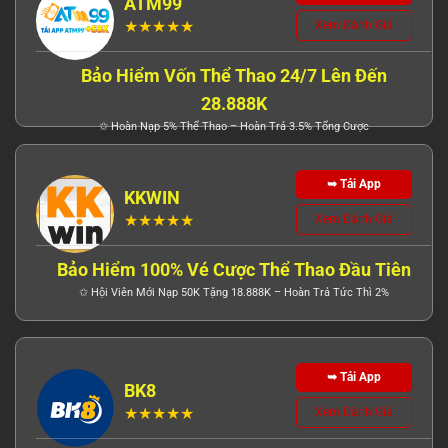
ATM99
Xem Đánh Giá
Bảo Hiểm Vốn Thể Thao 24/7 Lên Đến
28.888K
✩ Hoàn Nạp 5% Thể Thao – Hoàn Trả 3.5% Tổng Cược
➥ Tải App
KKWIN
Xem Đánh Giá
Bảo Hiểm 100% Vé Cược Thể Thao Đầu Tiên
✩ Hội Viên Mới Nạp 50K Tặng 18.888K – Hoàn Trả Tức Thì 2%
➥ Tải App
BK8
Xem Đánh Giá