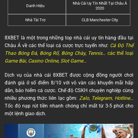
Nhà Cái Uy Tín Nhất Tại Châu Á
Danh Hiệu
2020
Nhà Tài Trợ
CLB Manchester City
8XBET là một trong những top nhà cái uy tín hàng đầu tại
Châu Á về các thể loại cá cược trực tuyến như:
Cá Độ Thể
Thao Bóng Đá, Bóng Rổ, Bóng Chày, Tennis…
các thể loại
Game Bài, Casino Online, Slot Game…
Dịch vụ của nhà cái 8XBET được cộng đồng người chơi
đánh giá ở số điểm 8/10 với vô vàn các khuyến mãi hấp
dẫn, bảo hiểm cá cược. Chế độ CSKH chuyên nghiệp cùng
nhiều phương thức liên lạc gồm:
Zalo, Telegram, Hotline…
Tốc độ nạp rút tiền nhanh chóng chỉ mất từ 3-5 phút cho
một lệnh giao dịch.