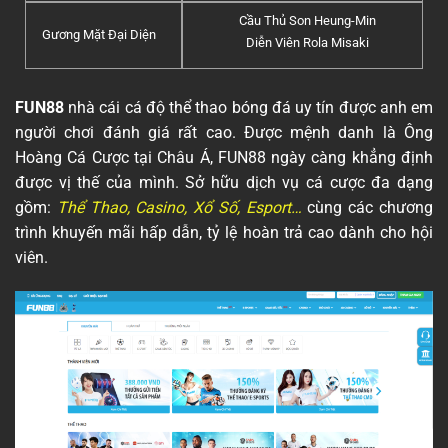
Cầu Thủ Son Heung-Min
Gương Mặt Đại Diện
Diễn Viên Rola Misaki
FUN88
nhà cái cá độ thể thao bóng đá uy tín được anh em
người chơi đánh giá rất cao. Được mệnh danh là Ông
Hoàng Cá Cược tại Châu Á, FUN88 ngày càng khẳng định
được vị thế của mình. Sở hữu dịch vụ cá cược đa dạng
gồm:
Thể Thao, Casino, Xổ Số, Esport…
cùng các chương
trình khuyến mãi hấp dẫn, tỷ lệ hoàn trả cao dành cho hội
viên.