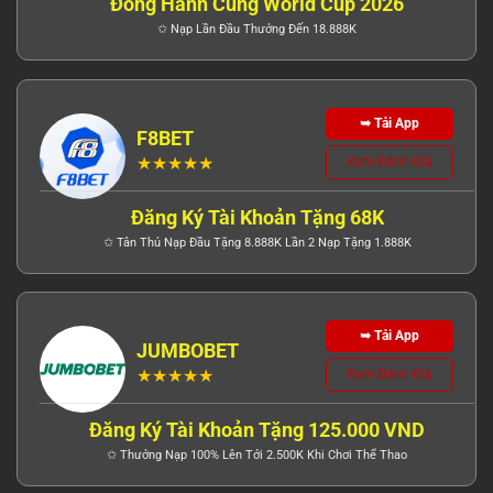
Đồng Hành Cùng World Cup 2026
✩ Nạp Lần Đầu Thưởng Đến 18.888K
➥ Tải App
F8BET
Xem Đánh Giá
Đăng Ký Tài Khoản Tặng 68K
✩ Tân Thủ Nạp Đầu Tặng 8.888K Lần 2 Nạp Tặng 1.888K
➥ Tải App
JUMBOBET
Xem Đánh Giá
Đăng Ký Tài Khoản Tặng 125.000 VND
✩ Thưởng Nạp 100% Lên Tới 2.500K Khi Chơi Thể Thao