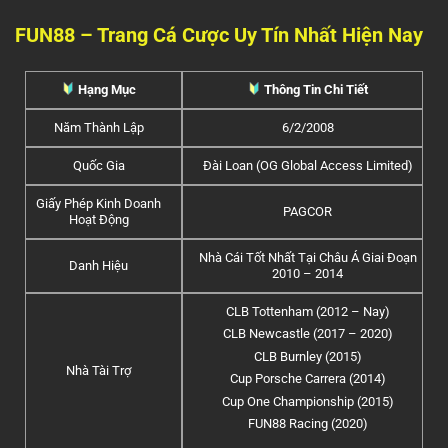
FUN88 – Trang Cá Cược Uy Tín Nhất Hiện Nay
Hạng Mục
Thông Tin Chi Tiết
Năm Thành Lập
6/2/2008
Quốc Gia
Đài Loan (OG Global Access Limited)
Giấy Phép Kinh Doanh
PAGCOR
Hoạt Động
Nhà Cái Tốt Nhất Tại Châu Á Giai Đoạn
Danh Hiệu
2010 – 2014
CLB Tottenham (2012 – Nay)
CLB Newcastle (2017 – 2020)
CLB Burnley (2015)
Nhà Tài Trợ
Cup Porsche Carrera (2014)
Cup One Championship (2015)
FUN88 Racing (2020)