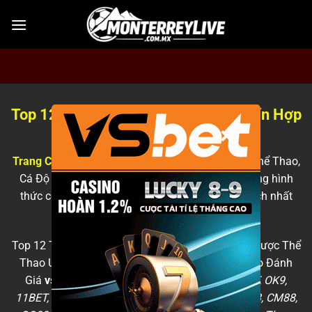
Chuyển
đến
nội
dung
Top 12 Trang Cá Cược Bóng Đá Uy Tín Hợp
×
Pháp Tại Việt Nam
Trang Cá Cược Bóng Đá
hay còn gọi là Cá Cược Thể Thao,
Cá Độ Bóng Đá, Betting Sport… là một trong những hình
thức cờ bạc trực tuyến được nhiều người yêu thích nhất
hiện nay.
Top 12 Trang Chơi Cá Độ Bóng Đá Online Và Đặt Cược Thể
Thao Uy Tín Nhất Việt Nam (Tháng 2/2026) Theo Đánh
Giá
vsbet
:
M88, W88, FUN88, BK8, vsbet, VSBET, OK9,
11BET, FB88, VN88, 188BET, i9BET, JUN88, NET88, CM88,