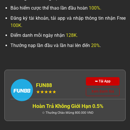
Bảo hiểm cược thể thao lần đầu hoàn
100%
.
Đăng ký tài khoản, tải app và nhập thông tin nhận Free
100K
.
Điểm danh mỗi ngày nhận
128K
.
Thưởng nạp lần đầu và lần hai lên đến
20%
.
➥ Tải App
FUN88
Xem Đánh Giá
Hoàn Trả Không Giới Hạn 0.5%
✩ Thưởng Chào Mừng 800.000 VND