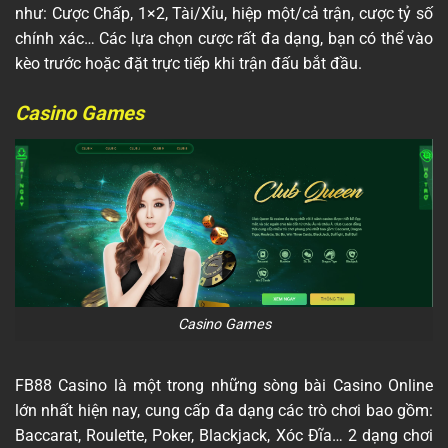
như: Cược Chấp, 1×2, Tài/Xỉu, hiệp một/cả trận, cược tỷ số
chính xác… Các lựa chọn cược rất đa dạng, bạn có thể vào
kèo trước hoặc đặt trực tiếp khi trận đấu bắt đầu.
Casino Games
Casino Games
FB88 Casino là một trong những sòng bài Casino Online
lớn nhất hiện nay, cung cấp đa dạng các trò chơi bao gồm:
Baccarat, Roulette, Poker, Blackjack, Xóc Đĩa… 2 dạng chơi