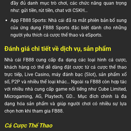
đầy đủ danh mục trò chơi, các chức năng quan trọng
như: gửi tiền, rút ​​tiền, chat với CSKH…
App FB88 Sports: Nhà cái đã ra mắt phiên bản bổ sung
của ứng dụng FB88 Sports đặc biệt dành cho những
người yêu thích cá cược thể thao và eSports.
Đánh giá chi tiết về dịch vụ, sản phẩm
Nhà cái FB88 cung cấp đa dạng các loại hình cá cược,
khách hàng có thể dễ dàng đặt cược từ cá cược thể thao
trực tiếp, Live Casino, máy đánh bạc (Slot), sản phẩm xổ
số, P2P và nhiều thể loại khác… Ngoài ra FB88 còn hợp tác
với nhiều nhà cung cấp game nổi tiếng như Cube Limited,
Microgaming, AG, Playtech, GD… Mục đích chính là đa
dạng hóa sản phẩm và giúp người chơi có nhiều sự lựa
chọn hơn khi tham gia FB88.
Cá Cược Thể Thao