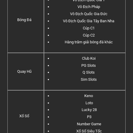
Vô Địch Pháp
Vô Địch Quốc Gia Đức
Bóng Đá
Vô Địch Quốc Gia Tây Ban Nha
Cúp C1
Cúp C2
Hàng trăm giải bóng đá khác
Club Koi
PG Slots
Quay Hũ
Q Slots
Sim Slots
Keno
Loto
Lucky 28
Xổ Số
P3
Number Game
Xổ Số Siêu Tốc