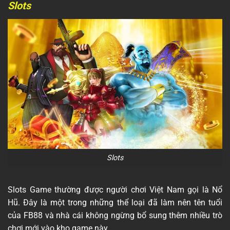
Slots
Slots
Slots Game thường được người chơi Việt Nam gọi là Nổ
Hũ. Đây là một trong những thể loại đã làm nên tên tuổi
của FB88 và nhà cái không ngừng bổ sung thêm nhiều trò
chơi mới vào kho game này.