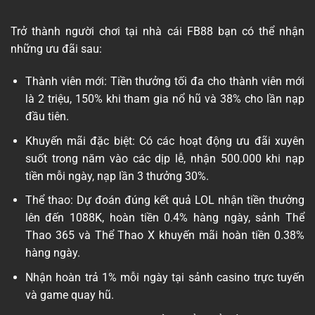
Trở thành người chơi tại nhà cái FB88 bạn có thể nhận
những ưu đãi sau:
Thành viên mới: Tiền thưởng tối đa cho thành viên mới
là 2 triệu, 150% khi tham gia nổ hũ và 38% cho lần nạp
đầu tiên.
Khuyến mãi đặc biệt: Có các hoạt động ưu đãi xuyên
suốt trong năm vào các dịp lễ, nhận 500.000 khi nạp
tiền mỗi ngày, nạp lần 3 thưởng 30%.
Thể thao: Dự đoán đúng kết quả LOL nhận tiền thưởng
lên đến 1088K, hoàn tiền 0.4% hàng ngày, sảnh Thể
Thao 365 và Thể Thao X khuyến mãi hoàn tiền 0.38%
hàng ngày.
Nhận hoàn trả 1% mỗi ngày tại sảnh casino trực tuyến
và game quay hũ.