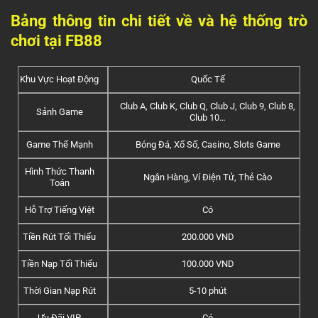
Bảng thông tin chi tiết về và hệ thống trò
chơi tại FB88
Khu Vực Hoạt Động
Quốc Tế
Club A, Club K, Club Q, Club J, Club 9, Club 8,
Sảnh Game
Club 10…
Game Thế Mạnh
Bóng Đá, Xổ Số, Casino, Slots Game
Hình Thức Thanh
Ngân Hàng, Ví Điện Tử, Thẻ Cào
Toán
Hỗ Trợ Tiếng Việt
Có
Tiền Rút Tối Thiểu
200.000 VND
Tiền Nạp Tối Thiểu
100.000 VND
Thời Gian Nạp Rút
5-10 phút
Ưu Đãi VIP
Có