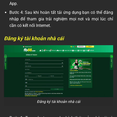
App.
Bước 4: Sau khi hoàn tất tải ứng dụng bạn có thể đăng
nhập để tham gia trải nghiệm mọi nơi và mọi lúc chỉ
cần có kết nối Internet.
Đăng ký tài khoản nhà cái
Đăng ký tài khoản nhà cái