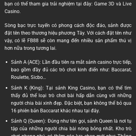
bạn có thể tham gia trải nghiệm tại đây: Game 3D và Live
Casino.
Sòng bạc trực tuyến có phong cách độc đáo, sảnh được
đặt tên theo thương hiệu phương Tây. Với cách đặt tên như
vậy, có lẽ FB88 sẽ còn mang đến nhiều sản phẩm thú vị
hơn nữa trong tương lai.
Sảnh A (ACE): Lần đầu tiên ra mắt sảnh casino trực tiếp,
bao gồm đầy đủ các trò chơi kinh điển như: Baccarat,
Roulette, Sicbo…
Sảnh K (King): Tại sảnh King Casino, bạn có thể tìm
thấy đủ thể loại trò chơi bài hấp dẫn cùng với những
người chia bài xinh đẹp. Đặc biệt, bạn không thể bỏ qua
16 phiên bản Baccarat khác nhau tại đây.
Sảnh Q (Queen): Đúng như tên gọi, sảnh Queen là nơi tụ
tập của những người chia bài nóng bỏng nhất. Kho trò