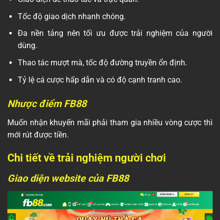
Tốc độ giao dịch nhanh chóng.
Đa nền tảng nên tối ưu được trải nghiệm của người
dùng.
Thao tác mượt mà, tốc độ đường truyền ổn định.
Tỷ lệ cá cược hấp dẫn và có độ cạnh tranh cao.
Nhược điểm FB88
Muốn nhận khuyến mãi phải tham gia nhiều vòng cược thì
mới rút được tiền.
Chi tiết về trải nghiệm người chơi
Giao diện website của FB88