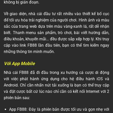
không bị gián đoạn.
Về giao diện, nhà cái đầu tư rất nhiều vào thiết kế bố cục
để tối ưu hóa trải nghiệm của người chơi. Hình ảnh và màu
sắc của trang web dựa trên màu vàng-xanh lá, rất dễ nhận
biết. Thanh menu sản phẩm, trò chơi, bài viết hướng dẫn,
điều khoản, khuyến mãi… đều được sắp xếp hợp lý. Khi truy
cập vào link FB88 lần đầu tiên, bạn có thể tìm kiếm ngay
những thông tin mình muốn.
Với App Mobile
Nhà cái FB88 đã đi đầu trong xu hướng cá cược di động
với việc phát hành ứng dụng cho hệ điều hành iOS và
Android. Chỉ cần nhấn nút tải xuống là bạn có thể truy cập
và đặt cược bất cứ lúc nào chỉ cần có kết nối Internet với 2
phiên bản sau:
App FB88: Đây là phiên bản được tối ưu và gọn nhẹ với