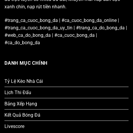
xanh chín, nạp rút tiền nhanh.
#trang_ca_cuoc_bong_da | #ca_cuoc_bong_da_online |
#trang_ca_cuoc_bong_da_uy_tin | #trang_ca_do_bong_da |
#web_ca_do_bong_da | #ca_cuoc_bong_da |
#ca_do_bong_da
DANH MỤC CHÍNH
Tỷ Lệ Kèo Nhà Cái
Lịch Thi Đấu
Bảng Xếp Hạng
Kết Quả Bóng Đá
Livescore