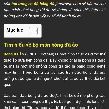
của
top trang cá độ bóng đá
jhndesign.com sẽ bật mí cho
bạn cách chơi bóng đá ảo dễ thắng và cách để nhận biết
những kèo đã bị sắp xếp tỷ số để tránh rủi ro.
Mục lục
Tìm hiểu về bộ môn bóng đá ảo
Bóng đá ảo
(Virtual Football) là một hình thức cá cược thể
thao ảo dựa trên bóng đá. Đây không phải là bóng đá thực
tế, mà là một mô phỏng bóng đá tạo ra bằng công nghệ
máy tính. Trong bóng đá ảo, các trận đấu bóng đá giả
tưởng được tạo ra để người chơi đặt cược và theo dõi kết
quả.
Các trận đấu bóng đá ảo được thiết kế để mô phỏng các
khía cạnh của bóng đá thực tế, bao gồm đội hình, lối chơi,
thời gian thi đấu, và các yếu tố thể thao khác. Tuy nhiên,