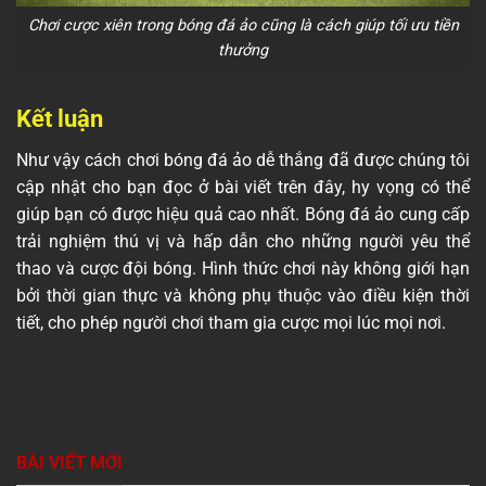
Chơi cược xiên trong bóng đá ảo cũng là cách giúp tối ưu tiền
thưởng
Kết luận
Như vậy cách chơi bóng đá ảo dễ thắng đã được chúng tôi
cập nhật cho bạn đọc ở bài viết trên đây, hy vọng có thể
giúp bạn có được hiệu quả cao nhất. Bóng đá ảo cung cấp
trải nghiệm thú vị và hấp dẫn cho những người yêu thể
thao và cược đội bóng. Hình thức chơi này không giới hạn
bởi thời gian thực và không phụ thuộc vào điều kiện thời
tiết, cho phép người chơi tham gia cược mọi lúc mọi nơi.
BÀI VIẾT MỚI