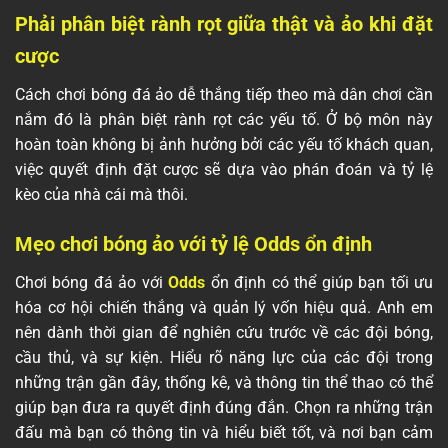
Phải phân biệt rành rọt giữa thật và ảo khi đặt
cược
Cách chơi bóng đá ảo dễ thắng tiếp theo mà dân chơi cần
nắm đó là phân biệt rành rọt các yếu tố. Ở bộ môn này
hoàn toàn không bị ảnh hưởng bởi các yếu tố khách quan,
việc quyết định đặt cược sẽ dựa vào phán đoán và tỷ lệ
kèo của nhà cái mà thôi.
Mẹo chơi bóng ảo với tỷ lệ Odds ổn định
Chơi bóng đá ảo với
Odds
ổn định có thể giúp bạn tối ưu
hóa cơ hội chiến thắng và quản lý vốn hiệu quả. Anh em
nên dành thời gian để nghiên cứu trước về các đội bóng,
cầu thủ, và sự kiện. Hiểu rõ năng lực của các đội trong
những trận gần đây, thống kê, và thông tin thể thao có thể
giúp bạn đưa ra quyết định đúng đắn. Chọn ra những trận
đấu mà bạn có thông tin và hiểu biết tốt, và nơi bạn cảm