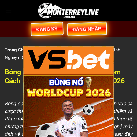
Chuyển
đến
nội
dung
ĐĂNG NHẬP
ĐĂNG KÝ
Trang Chủ
-
Blog Cá Cược
-
Bóng Đá Ảo Là Gì? Mẹo Kinh
×
Nghiệm Cách Chơi Bóng Đá Ảo Dễ Thắng 2026
Bóng Đá Ảo Là Gì? Mẹo Kinh Nghiệm
Cách Chơi Bóng Đá Ảo Dễ Thắng 2026
Bóng đá ảo là một bộ môn đầy sáng tạo trong lĩnh vực cá
cược thể thao, đã thay đổi cách người chơi trải nghiệm và
đặt cược vào bóng đá. Đây không phải là bóng đá thực tế,
nhưng thay vào đó, là một mô phỏng bằng công nghệ máy
tính về các trận đấu bóng đá giả tưởng. Bài viết sau đây