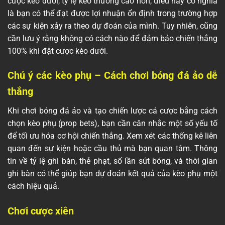
cược kèo dưới, tỷ lệ kèo thường cao hơn, điều này có nghĩa
là bạn có thể đạt được lợi nhuận ổn định trong trường hợp
các sự kiện xảy ra theo dự đoán của mình. Tuy nhiên, cũng
cần lưu ý rằng không có cách nào để đảm bảo chiến thắng
100% khi đặt cược kèo dưới.
Chú ý các kèo phụ – Cách chơi bóng đá ảo dễ
thắng
Khi chơi bóng đá ảo và tạo chiến lược cá cược bằng cách
chọn kèo phụ (prop bets), bạn cần cân nhắc một số yếu tố
để tối ưu hóa cơ hội chiến thắng. Xem xét các thống kê liên
quan đến sự kiện hoặc cầu thủ mà bạn quan tâm. Thông
tin về tỷ lệ ghi bàn, thẻ phạt, số lần sút bóng, và thời gian
ghi bàn có thể giúp bạn dự đoán kết quả của kèo phụ một
cách hiệu quả.
Chơi cược xiên