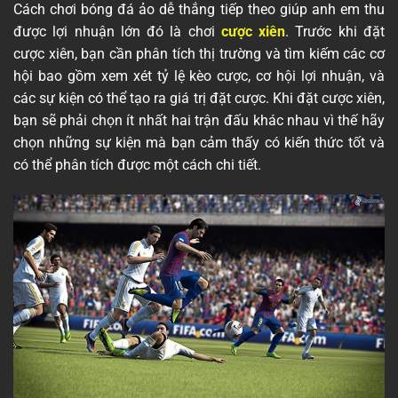
Cách chơi bóng đá ảo dễ thắng tiếp theo giúp anh em thu
được lợi nhuận lớn đó là chơi
cược xiên
. Trước khi đặt
cược xiên, bạn cần phân tích thị trường và tìm kiếm các cơ
hội bao gồm xem xét tỷ lệ kèo cược, cơ hội lợi nhuận, và
các sự kiện có thể tạo ra giá trị đặt cược. Khi đặt cược xiên,
bạn sẽ phải chọn ít nhất hai trận đấu khác nhau vì thế hãy
chọn những sự kiện mà bạn cảm thấy có kiến thức tốt và
có thể phân tích được một cách chi tiết.