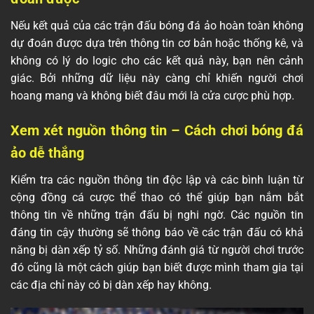
Nếu kết quả của các trận đấu bóng đá ảo hoàn toàn không
dự đoán được dựa trên thông tin cơ bản hoặc thống kê, và
không có lý do logic cho các kết quả này, bạn nên cảnh
giác. Bởi những dữ liệu này càng chỉ khiến người chơi
hoang mang và không biết đâu mới là cửa cược phù hợp.
Xem xét nguồn thông tin – Cách chơi bóng đá
ảo dễ thắng
Kiểm tra các nguồn thông tin độc lập và các bình luận từ
cộng đồng cá cược thể thao có thể giúp bạn nắm bắt
thông tin về những trận đấu bị nghi ngờ. Các nguồn tin
đáng tin cậy thường sẽ thông báo về các trận đấu có khả
năng bị dàn xếp tỷ số. Những đánh giá từ người chơi trước
đó cũng là một cách giúp bạn biết được mình tham gia tại
các địa chỉ này có bị dàn xếp hay không.