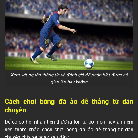
Xem xét nguồn thông tin và đánh giá để phân biệt được có
gian lận hay không
Cách chơi bóng đá ảo dễ thắng từ dân
chuyên
Để có cơ hội nhận tiền thưởng lớn từ bộ môn này anh em
nên tham khảo cách chơi bóng đá ảo dễ thắng từ dân
chuyên chia sẻ ngay sau đây: