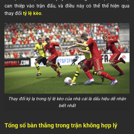
can thiệp vào trận đấu, và điều này có thể thể hiện qua
thay đổi
tỷ lệ kèo
.
Thay đổi kỳ lạ trong tỷ lệ kèo của nhà cái là dấu hiệu dễ nhận
biết nhất
Tổng số bàn thắng trong trận không hợp lý