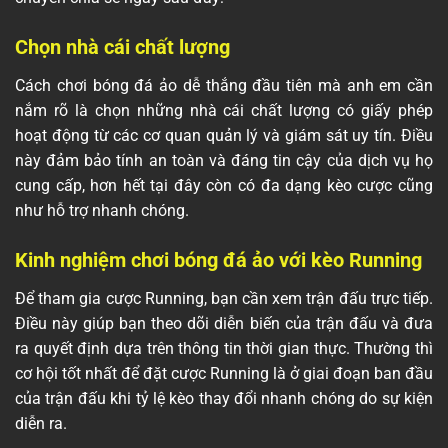
Chọn nhà cái chất lượng
Cách chơi bóng đá ảo dễ thắng đầu tiên mà anh em cần
nắm rõ là chọn những nhà cái chất lượng có giấy phép
hoạt động từ các cơ quan quản lý và giám sát uy tín. Điều
này đảm bảo tính an toàn và đáng tin cậy của dịch vụ họ
cung cấp, hơn hết tại đây còn có đa dạng kèo cược cũng
như hỗ trợ nhanh chóng.
Kinh nghiệm chơi bóng đá ảo với kèo Running
Để tham gia cược Running, bạn cần xem trận đấu trực tiếp.
Điều này giúp bạn theo dõi diễn biến của trận đấu và đưa
ra quyết định dựa trên thông tin thời gian thực. Thường thì
cơ hội tốt nhất để đặt cược Running là ở giai đoạn ban đầu
của trận đấu khi tỷ lệ kèo thay đổi nhanh chóng do sự kiện
diễn ra.