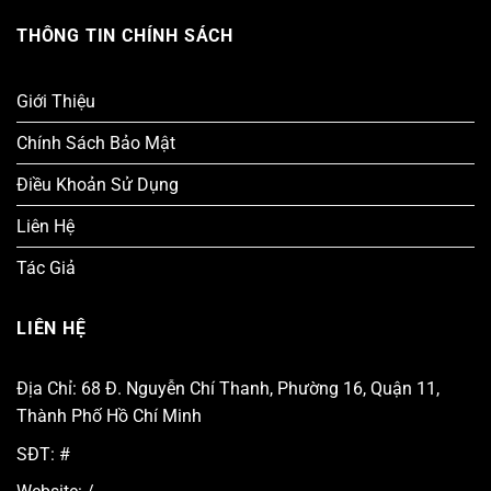
THÔNG TIN CHÍNH SÁCH
Giới Thiệu
Chính Sách Bảo Mật
Điều Khoản Sử Dụng
Liên Hệ
Tác Giả
LIÊN HỆ
Địa Chỉ: 68 Đ. Nguyễn Chí Thanh, Phường 16, Quận 11,
Thành Phố Hồ Chí Minh
SĐT: #